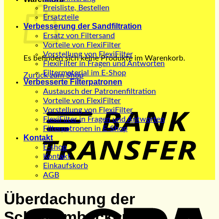
Preisliste, Bestellen
Ersatzteile
Verbesserung der Sandfiltration
Ersatz von Filtersand
Vorteile von FlexiFilter
Vorstellung von FlexiFilter
Es befinden sich keine Produkte im Warenkorb.
FlexiFilter in Fragen und Antworten
Filtermaterial im E-Shop
Zurück zum Shop
Verbesserte Filterpatronen
Austausch der Patronenfiltration
B
Vorteile von FlexiFilter
T
Vorstellung von FlexiFilter
FlexiFilter in Fragen und Antworten
Filterpatronen in E-Shop
Kontakt
E-shop
Kontakt
Einkaufskorb
AGB
S
Überdachung der
Schwimmbecken