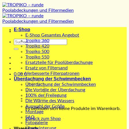
Zum
Inhalt
springen
E-Shop
E-Shop Gesamtes Angebot
Tropiko 360
Suchen
Tropiko 420
nach:
Tropiko 500
Tropiko 550
Ersatzteile für Poolüberdachunge
Ersatz von Filtersand
Verbesserte Filterpatronen
0,00
€
Überdachung der Schwimmbecken
Überdachung der Schwimmbecken
Die Vorteile der Überdachung
100% der Freilegung
Die Wärme des Wassers
Auswahl der Größe
Es befinden sich keine Produkte im Warenkorb.
Montage
FAQ
Zurück zum Shop
Fotogalerie
Überwinterung
Warenkorb