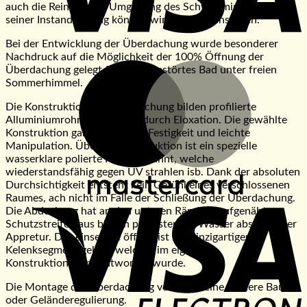
auch die Reinheit der Umgebung des Schwimming-pools. Bei
seiner Instandhaltung können wir sehr gut einsparen.
Bei der Entwicklung der Überdachung wurde besonderer
Nachdruck auf die Möglichkeit der 100% Öffnung der
M
Überdachung gelegt für ein ungestörtes Bad unter freien
Sommerhimmel.
Die Konstruktion der Überdachung bilden profilierte
Alluminiumrohre, appretiert durch Eloxation. Die gewählte
Konstruktion garantiert hohe Festigkeit und leichte
Manipulation. Über die Konstruktion ist ein spezielle
wasserklare polierte Folie gespannt, welche
wiederstandsfähig gegen UV strahlen isb. Dank der absoluten
Durchsichtigkeit entsteht kein Gefühl eines verschlossenen
Raumes, ach nicht im Falle der Schließung der Überdachung.
V
Die Abdeckung hat an den unteren Rändern aufgenähte
E
Schutzstreifen aus blauen polyester mit Wasser abstoßender
Appretur. Das einseitige öffnen ist mit einzigartigen
Kelenksegment gelöst, welches im eigenem
Konstruktionsbüro entworfen wurde.
Die Montage der Überdachung verlangt keine weitere Bau-
oder Geländeregulierung.