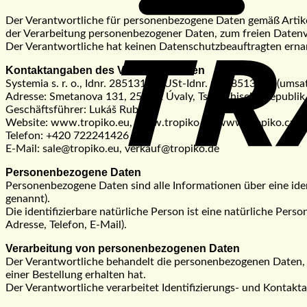
Der Verantwortliche für personenbezogene Daten gemäß Artike
der Verarbeitung personenbezogener Daten, zum freien Datenverk
Der Verantwortliche hat keinen Datenschutzbeauftragten erna
Kontaktangaben des Verantwortlichen
Systemia s. r. o., Idnr. 28513177, USt-Idnr. CZ28513177 (umsat
Adresse: Smetanova 131, 250 82 Úvaly, Tschechische Republik
Geschäftsführer: Lukáš Rubeš
Website: www.tropiko.eu, www.tropiko.at, www.tropiko.cz, w
Telefon: +420 722241426
E-Mail: sale@tropiko.eu, verkauf@tropiko.de
Personenbezogene Daten
Personenbezogene Daten sind alle Informationen über eine identif
genannt).
Die identifizierbare natürliche Person ist eine natürliche Per
Adresse, Telefon, E-Mail).
Verarbeitung von personenbezogenen Daten
Der Verantwortliche behandelt die personenbezogenen Daten, d
einer Bestellung erhalten hat.
Der Verantwortliche verarbeitet Identifizierungs- und Kontakt