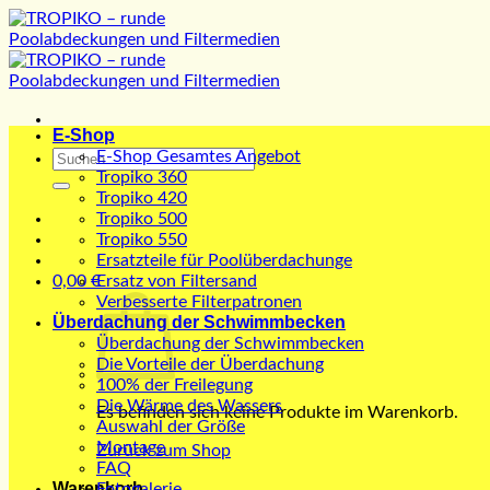
Zum
Inhalt
springen
E-Shop
Suchen
E-Shop Gesamtes Angebot
nach:
Tropiko 360
Tropiko 420
Tropiko 500
Tropiko 550
Ersatzteile für Poolüberdachunge
0,00
€
Ersatz von Filtersand
Verbesserte Filterpatronen
Überdachung der Schwimmbecken
Überdachung der Schwimmbecken
Die Vorteile der Überdachung
100% der Freilegung
Die Wärme des Wassers
Es befinden sich keine Produkte im Warenkorb.
Auswahl der Größe
Montage
Zurück zum Shop
FAQ
Warenkorb
Fotogalerie