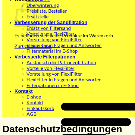
Überwinterung
Preisliste, Bestellen
Ersatzteile
Verbesserung der Sandfiltration
Ersatz von Filtersand
Vorteile von FlexiFilter
Es befinden sich keine Produkte im Warenkorb.
Vorstellung von FlexiFilter
FlexiFilter in Fragen und Antworten
Zurück zum Shop
Filtermaterial im E-Shop
Verbesserte Filterpatronen
Austausch der Patronenfiltration
Vorteile von FlexiFilter
Vorstellung von FlexiFilter
FlexiFilter in Fragen und Antworten
Filterpatronen in E-Shop
Kontakt
E-shop
Kontakt
Einkaufskorb
AGB
Datenschutzbedingungen