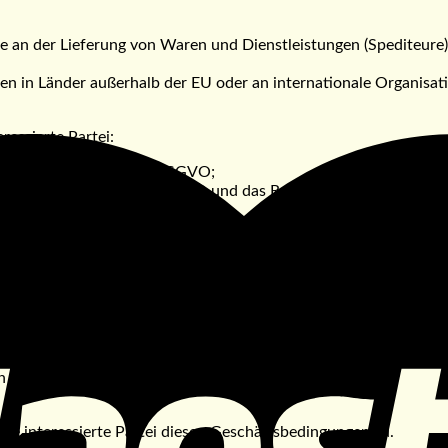
e an der Lieferung von Waren und Dienstleistungen (Spediteure
n in Länder außerhalb der EU oder an internationale Organisat
essierte Partei:
ten laut Artikel 15 der DSGVO;
en laut Artikel 16 der DSGVO und das Recht auf Einschränkung 
laut Artikel 17 der DSGVO;
rsonenbezogenen Daten laut Artikel 21 der DSGVO einzulegen;
 DSGVO;
 in einer an die Adresse des Verantwortlichen gesendeten Mitteil
 personenbezogenen Daten der Tschechischen Republik einzureic
ganisatorischen Maßnahmen zum Schutz von personenbezogenen D
on Daten und Dokumenten ergriffen.
 zugreifen.
ie interessierte Partei diesen Geschäftsbedingungen zu.