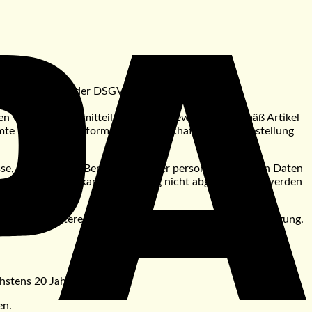
tz 1 Buchstabe b der DSGVO.
den von Geschäftsmitteilungen und Newslettern) gemäß Artikel
e Dienste der Informationsgesellschaft bei Nichtbestellung
se, Kontakt). Die Bereitstellung der personenbezogenen Daten
nbezogenen Daten kann der Vertrag nicht abgeschlossen werden
 gibt die interessierte Partei ihre ausdrückliche Einwilligung.
hstens 20 Jahre.
en.