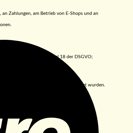
), an Zahlungen, am Betrieb von E-Shops und an
ionen.
M
der Verarbeitung laut Artikel 18 der DSGVO;
ung zu widerrufen;
hen, falls die Datenschutzrechte verletzt wurden.
aten ergriffen.