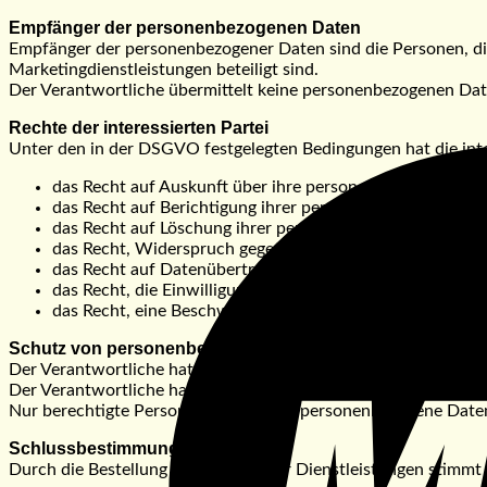
Empfänger der personenbezogenen Daten
Empfänger der personenbezogener Daten sind die Personen, di
Marketingdienstleistungen beteiligt sind.
Der Verantwortliche übermittelt keine personenbezogenen Date
Rechte der interessierten Partei
Unter den in der DSGVO festgelegten Bedingungen hat die inter
das Recht auf Auskunft über ihre personenbezogenen Da
das Recht auf Berichtigung ihrer personenbezogenen Dat
das Recht auf Löschung ihrer personenbezogenen Daten 
das Recht, Widerspruch gegen die Verarbeitung ihrer pe
das Recht auf Datenübertragbarkeit laut Artikel 20 der
das Recht, die Einwilligung schriftlich oder elektronisch
das Recht, eine Beschwerde beim Amt für den Schutz von
Schutz von personenbezogenen Daten
Der Verantwortliche hat alle geeigneten technischen und or
Der Verantwortliche hat technische Maßnahmen zum Schutz v
Nur berechtigte Personen können auf personenbezogene Daten
Schlussbestimmungen
Durch die Bestellung der Waren oder Dienstleistungen stimmt d