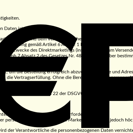
:
tigkeiten.
n Daten ist:
 Partei (Käufer) und dem Verantwortlichen gemäß Artikel 6 Absa
rektmarketing gemäß Artikel 6 Absatz 1 Buchstabe f der DSGVO.
tung zum Zwecke des Direktmarketings (insbesondere zum Versen
agraph 7 Absatz 2 des Gesetzes Nr. 480/2004 Slg. über bestimmt
gt, um die Bestellung erfolgreich abzuwickeln (Name und Adres
und die Vertragserfüllung. Ohne die Bereitstellung der persone
ngen im Sinne von Artikel 22 der DSGVO. Mit solcher Verarbeitung
ten aus dem Vertragsverhältnis erforderlich ist.
 der personenbezogenen Daten zu Marketingzwecken, jedoch höc
rd der Verantwortliche die personenbezogenen Daten vernicht