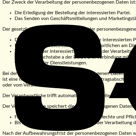
Der Zweck der Verarbeitung der personenbezogenen Daten ist
Die Erledigung der Bestellung der interessierten Partei.
Das Senden von Geschäftsmitteilungen und Marketingstä
Der gesetzliche Zweck der Verarbeitung der personenbezogene
Die Erfüllung des Vertrages zwischen der interessierten
Die berechtigten Interessen des Verantwortlichen am Di
Einwilligung der interessierten Partei mit der Verarbei
6 Absatz 1 Buchstabe a der DSGVO in Verbindung mit Par
von Waren oder Dienstleistungen.
Bei der Bestellung werden die personenbezogenen Daten benöti
ist eine notwendige Voraussetzung für den Vertragsabschluss 
oder vom Verantwortlichen erfüllt werden.
Der Verantwortliche trifft automatisch individuelle Entscheidu
Der Verantwortliche speichert die personenbezogenen Daten:
Für den Zeitraum, der zur Ausübung der Rechte und Pflich
Bis zum Widerruf der Einwilligung mit der Verarbeitung
Nach der Aufbewahrungsfrist der personenbezogenen Daten wi