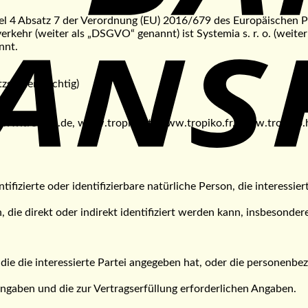
l 4 Absatz 7 der Verordnung (EU) 2016/679 des Europäischen P
ehr (weiter als „DSGVO“ genannt) ist Systemia s. r. o. (weiter 
nnt.
zsteuerpflichtig)
ww.tropiko.de, www.tropiko.it, www.tropiko.fr, www.tropiko.
izierte oder identifizierbare natürliche Person, die interessierte
son, die direkt oder indirekt identifiziert werden kann, insbes
ie die interessierte Partei angegeben hat, oder die personenbe
angaben und die zur Vertragserfüllung erforderlichen Angaben.