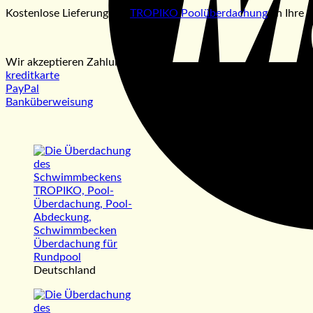
Kostenlose Lieferung der
TROPIKO Poolüberdachung
an Ihre 
Wir akzeptieren Zahlungen:
kreditkarte
PayPal
Banküberweisung
Deutschland