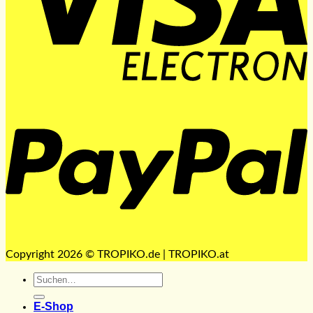
P
Copyright 2026 © TROPIKO.de | TROPIKO.at
Suchen
nach:
E-Shop