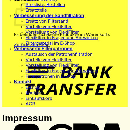
Preisliste, Bestellen
Ersatzteile
Verbesserung der Sandfiltration
Ersatz von Filtersand
Vorteile von FlexiFilter
Vorstellung von FlexiFilter
Es befinden sich keine Produkte im Warenkorb.
FlexiFilter in Fragen und Antworten
Filtermaterial im E-Shop
Zurück zum Shop
Verbesserte Filterpatronen
Austausch der Patronenfiltration
B
Vorteile von FlexiFilter
T
Vorstellung von FlexiFilter
FlexiFilter in Fragen und Antworten
Filterpatronen in E-Shop
Kontakt
E-shop
Kontakt
Einkaufskorb
AGB
S
Impressum