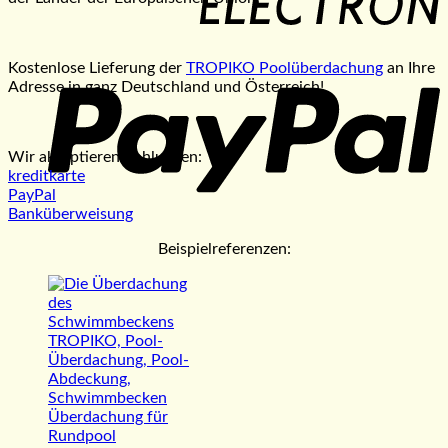
P
Kostenlose Lieferung der
TROPIKO Poolüberdachung
an Ihre
Adresse in ganz Deutschland und Österreich!
Wir akzeptieren Zahlungen:
kreditkarte
PayPal
Banküberweisung
Beispielreferenzen: