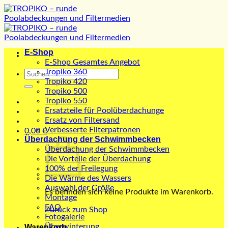
Zum
Inhalt
springen
E-Shop
E-Shop Gesamtes Angebot
Tropiko 360
Suchen
Tropiko 420
nach:
Tropiko 500
Tropiko 550
Ersatzteile für Poolüberdachunge
Ersatz von Filtersand
Verbesserte Filterpatronen
0,00
€
Überdachung der Schwimmbecken
Überdachung der Schwimmbecken
Die Vorteile der Überdachung
100% der Freilegung
Die Wärme des Wassers
Auswahl der Größe
Es befinden sich keine Produkte im Warenkorb.
Montage
FAQ
Zurück zum Shop
Fotogalerie
Überwinterung
Warenkorb