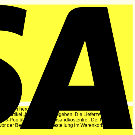
Union hergestellt werden. Alle Ersatzteile sind verfügbar.
en, Artikel „Lieferung“ angegeben. Die Lieferzeit nach
PIKO-Poolüberdachung“ versandkostenfrei. Der Preis für den
 vor der Bestätigung der Bestellung im Warenkorb angezeigt.