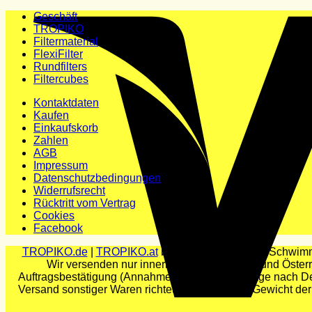
Geschäft
TROPIKO
Filtermaterial
FlexiFilter
Rundfilters
Filtercubes
Kontaktdaten
Kaufen
Einkaufskorb
Zahlen
AGB
Impressum
Datenschutzbedingungen
Widerrufsrecht
Rücktritt vom Vertrag
Cookies
Facebook
TROPIKO.de
|
TROPIKO.at
bietet eine Reihe von Schwimmb
Wir versenden nur innerhalb Deutschlands und Österrei
Auftragsbestätigung (Annahme) beträgt 5 Werktage nach Deu
Versand sonstiger Waren richtet sich nach dem Gewicht der 