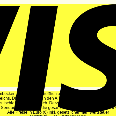
ecken an, die ausschließlich auf dem Gebiet der Europäischen 
chs. Die Lieferfrist ist in den Allgemeinen Geschäftsbedingung
tschland und Österreich. Derzeit ist der Lieferpreis der „TRO
Sendung (2 – 10 € für die gesamte Bestellung). Der Preis wird
Alle Preise in Euro (€) inkl. gesetzlicher Mehrwertsteuer