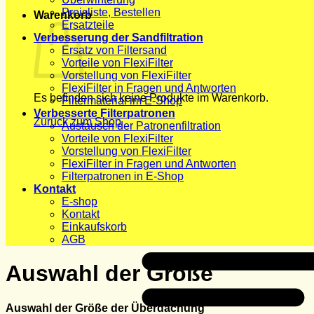
Preisliste, Bestellen
Warenkorb
Ersatzteile
Verbesserung der Sandfiltration
Ersatz von Filtersand
Vorteile von FlexiFilter
Vorstellung von FlexiFilter
FlexiFilter in Fragen und Antworten
Es befinden sich keine Produkte im Warenkorb.
Filtermaterial im E-Shop
Verbesserte Filterpatronen
Zurück zum Shop
Austausch der Patronenfiltration
Vorteile von FlexiFilter
Vorstellung von FlexiFilter
FlexiFilter in Fragen und Antworten
Filterpatronen in E-Shop
Kontakt
E-shop
Kontakt
Einkaufskorb
AGB
Auswahl der Größe
Auswahl der Größe der Überdachung