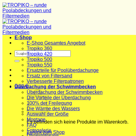
Zum
Inhalt
springen
E-Shop
E-Shop Gesamtes Angebot
Tropiko 360
Suchen
Tropiko 420
nach:
Tropiko 500
Tropiko 550
Ersatzteile für Poolüberdachunge
Ersatz von Filtersand
Verbesserte Filterpatronen
0,00
€
Überdachung der Schwimmbecken
Überdachung der Schwimmbecken
Die Vorteile der Überdachung
100% der Freilegung
Die Wärme des Wassers
Auswahl der Größe
Montage
Es befinden sich keine Produkte im Warenkorb.
FAQ
Fotogalerie
Zurück zum Shop
Überwinterung