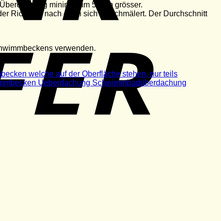
r Überdachung minimal um 50 cm grösser.
er Richtung nach oben sich verschmälert. Der Durchschnitt
 Schwimmbeckens verwenden.