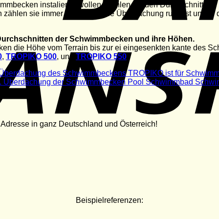
mmbecken instalieren wollen, wählen sie den Durchschnitt de
zählen sie immer damit, daß die Überdachung rund ist und in d
Durchschnitten der Schwimmbecken und ihre Höhen.
ken die Höhe vom Terrain bis zur ei eingesenkten kante des
0
,
TROPIKO 500
, und
TROPIKO 550
.
 Adresse in ganz Deutschland und Österreich!
Beispielreferenzen: