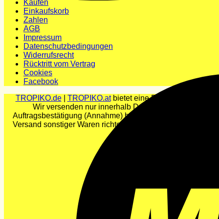
Kaufen
Einkaufskorb
Zahlen
AGB
Impressum
Datenschutzbedingungen
Widerrufsrecht
Rücktritt vom Vertrag
Cookies
Facebook
TROPIKO.de
|
TROPIKO.at
bietet eine Reihe von Schwimmb
Wir versenden nur innerhalb Deutschlands und Österrei
Auftragsbestätigung (Annahme) beträgt 5 Werktage nach Deu
Versand sonstiger Waren richtet sich nach dem Gewicht der 