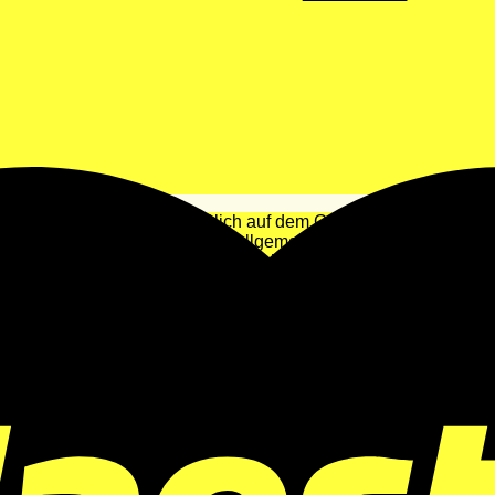
ecken an, die ausschließlich auf dem Gebiet der Europäischen 
chs. Die Lieferfrist ist in den Allgemeinen Geschäftsbedingung
tschland und Österreich. Derzeit ist der Lieferpreis der „TRO
Sendung (2 – 10 € für die gesamte Bestellung). Der Preis wird
Alle Preise in Euro (€) inkl. gesetzlicher Mehrwertsteuer
WEEE-Reg.-Nr.: CZ28513177