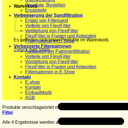
Preisliste, Bestellen
Warenkorb
Ersatzteile
Verbesserung der Sandfiltration
Ersatz von Filtersand
Vorteile von FlexiFilter
Vorstellung von FlexiFilter
FlexiFilter in Fragen und Antworten
Es befinden sich keine Produkte im Warenkorb.
Filtermaterial im E-Shop
Verbesserte Filterpatronen
Zurück zum Shop
Austausch der Patronenfiltration
Vorteile von FlexiFilter
Vorstellung von FlexiFilter
FlexiFilter in Fragen und Antworten
Filterpatronen in E-Shop
Kontakt
E-shop
Kontakt
Einkaufskorb
AGB
Produkte verschlagwortet mit „Filtercube“
Filter
Alle 4 Ergebnisse werden angezeigt