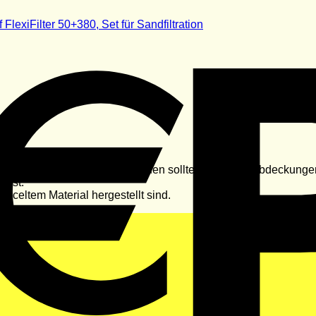
oder Whirlpool-Filterung einbauen sollten. Die Filterabdeckunge
 ist.
cyceltem Material hergestellt sind.