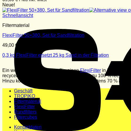
Neue!
Schnellansicht
Filtermaterial
FlexiFilter 50+380, Set für Sandfiltration
49,00
€
Preis inkl. MwSt
0,3 kg FlexiFilter ersetzt 25 kg Sand in der Filtration
Ein weiteres „Plus“, warum Sie einen
FlexiFilter
in Ihre Pool- 
recyceltem Material besteht, das wiederum zu 100 % recycelbar
Hinzu kommt, dass die Filter selbst zu mindestens 70 % aus re
Geschäft
TROPIKO
Filtermaterial
FlexiFilter
Rundfilters
Filtercubes
Kontaktdaten