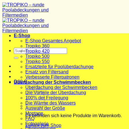
Zum
Inhalt
springen
E-Shop
E-Shop Gesamtes Angebot
Tropiko 360
Suchen
Tropiko 420
nach:
Tropiko 500
Tropiko 550
Ersatzteile für Poolüberdachunge
Ersatz von Filtersand
Verbesserte Filterpatronen
0,00
€
Überdachung der Schwimmbecken
Überdachung der Schwimmbecken
Die Vorteile der Überdachung
100% der Freilegung
Die Wärme des Wassers
Auswahl der Größe
Montage
Es befinden sich keine Produkte im Warenkorb.
FAQ
Fotogalerie
Zurück zum Shop
Überwinterung